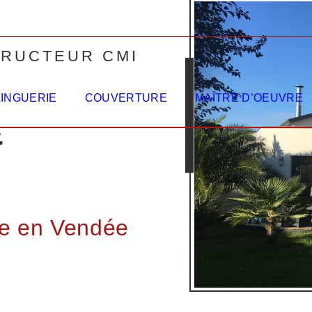
TRUCTEUR CMI
ZINGUERIE
COUVERTURE
MAÎTRE D’OEUVRE
&
le en Vendée