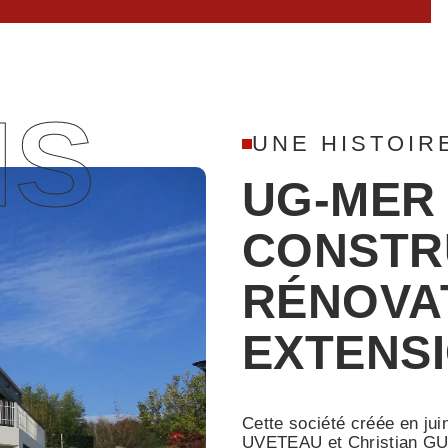
IS
UNE HISTOIR
UG-MER 
CONSTR
RÉNOVA
EXTENS
Cette société créée en ju
UVETEAU et Christian GUI